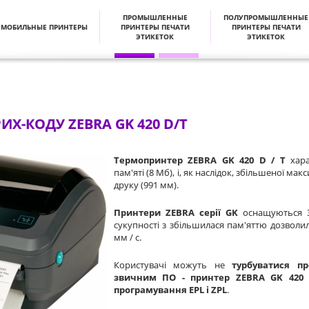
ПРОМЫШЛЕННЫЕ
ПОЛУПРОМЫШЛЕННЫЕ
МОБИЛЬНЫЕ ПРИНТЕРЫ
ПРИНТЕРЫ ПЕЧАТИ
ПРИНТЕРЫ ПЕЧАТИ
ЭТИКЕТОК
ЭТИКЕТОК
Х-КОДУ ZEBRA GK 420 D/T
Термопринтер ZEBRA GK 420 D / T
хара
пам'яті (8 Мб), і, як наслідок, збільшеної
друку (991 мм).
Принтери ZEBRA серії GK
оснащуються 3
сукупності з збільшилася пам'яттю дозволи
мм / с.
Користувачі можуть не
турбуватися пр
звичним ПО - принтер ZEBRA GK 420 
програмування EPL і ZPL
.