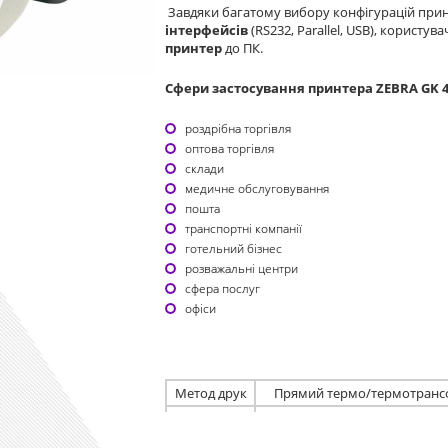
Завдяки багатому вибору конфігурацій при
інтерфейсів
(RS232, Parallel, USB), користу
принтер
до ПК.
Сфери застосування принтера ZEBRA GK 42
роздрібна торгівля
оптова торгівля
склади
медичне обслуговування
пошта
транспортні компанії
готельний бізнес
розважальні центри
сфера послуг
офіси
Метод друк
Прямий термо/термотранс
Роздільна
здатність
203 dpi