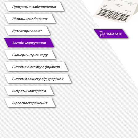
Програмне забезпечення
Лічильники банкнот
Детектори валют
ЗАКАЗАТЬ
Засоби маркування
Сканери штрих-коду
Cистема виклику офіціантів
Системи захисту від крадіжок
Витратні матеріали
Відеоспостереження