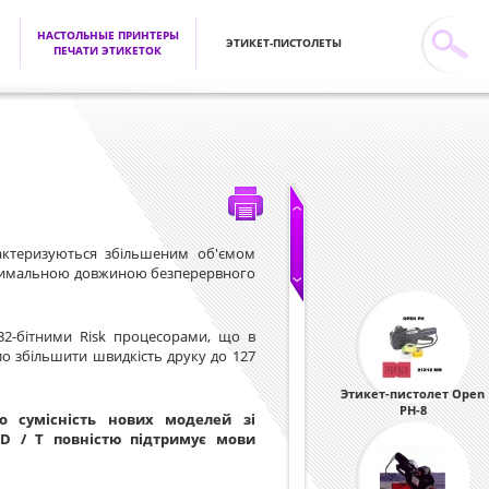
НАСТОЛЬНЫЕ ПРИНТЕРЫ
ЭТИКЕТ-ПИСТОЛЕТЫ
ИГОЛЬЧАТЫЕ ПИС
ПЕЧАТИ ЭТИКЕТОК
ктеризуються збільшеним об'ємом
 максимальною довжиною безперервного
2-бітними Risk процесорами, що в
ло збільшити швидкість друку до 127
Этикет-пистолет Open
PH-8
о сумісність нових моделей зі
D / T повністю підтримує мови