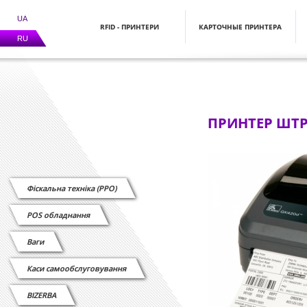
UA
RFID - ПРИНТЕРИ
КАРТОЧНЫЕ ПРИНТЕРА
RU
ПРИНТЕР ШТРИ
Фіскальна техніка (РРО)
POS обладнання
Ваги
Каси самообслуговування
BIZERBA