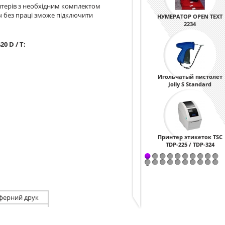
нтерів з необхідним комплектом
вач без праці зможе підключити
НУМЕРАТОР OPEN TEXT
2234
0 D / T:
Игольчатый пистолет
Jolly S Standard
Принтер этикеток TSC
TDP-225 / ТDP-324
ферний друк