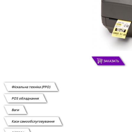
ЗАКАЗАТЬ
Фіскальна техніка (РРО)
POS обладнання
Ваги
Каси самообслуговування