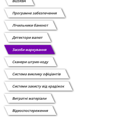
BIZERBA
Програмне забезпечення
Лічильники банкнот
Детектори валют
Засоби маркування
Сканери штрих-коду
Cистема виклику офіціантів
Системи захисту від крадіжок
Витратні матеріали
Відеоспостереження