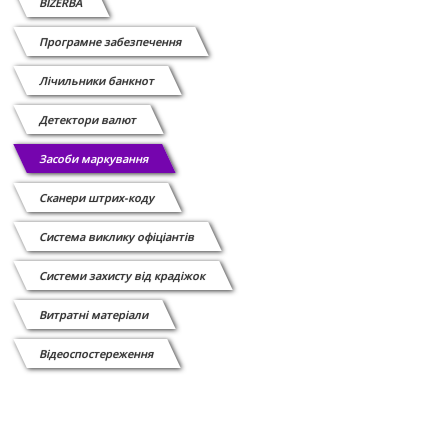
BIZERBA
Програмне забезпечення
Лічильники банкнот
Детектори валют
Засоби маркування
Сканери штрих-коду
Cистема виклику офіціантів
Системи захисту від крадіжок
Витратні матеріали
Відеоспостереження