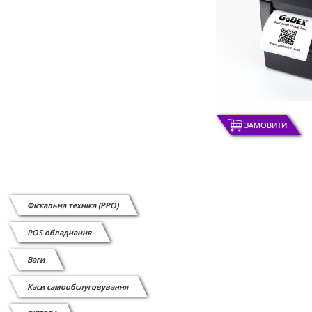
ЗАМОВИТИ
Фіскальна техніка (РРО)
POS обладнання
Ваги
Каси самообслуговування