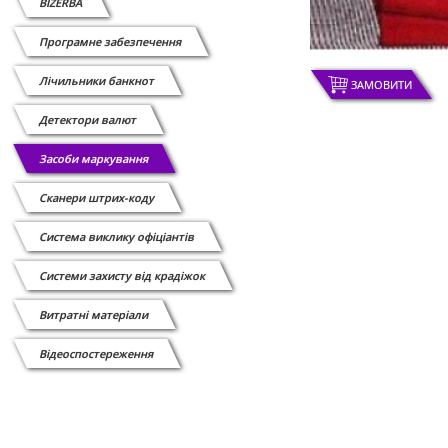
BIZERBA
Програмне забезпечення
Лічильники банкнот
ЗАМОВИТИ
Детектори валют
Засоби маркування
Сканери штрих-коду
Cистема виклику офіціантів
Системи захисту від крадіжок
Витратні матеріали
Відеоспостереження