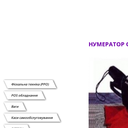
НУМЕРАТОР O
Фіскальна техніка (РРО)
POS обладнання
Ваги
Каси самообслуговування