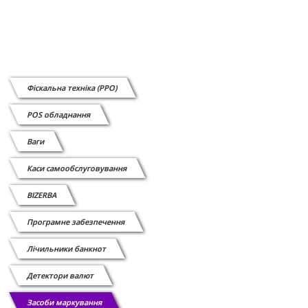
Фіскальна техніка (РРО)
POS обладнання
Ваги
Каси самообслуговування
BIZERBA
Програмне забезпечення
Лічильники банкнот
Детектори валют
Засоби маркування