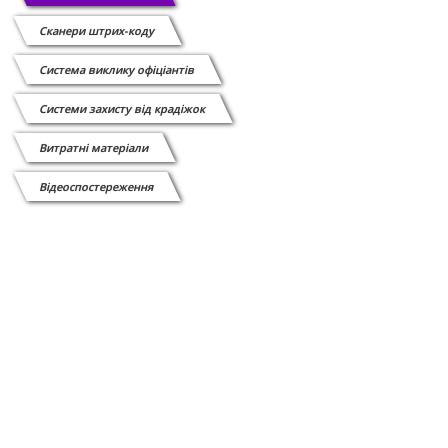
Сканери штрих-коду
Cистема виклику офіціантів
Системи захисту від крадіжок
Витратні матеріали
Відеоспостереження