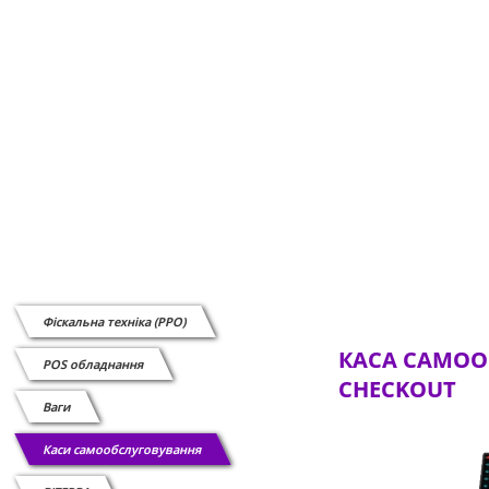
Фіскальна техніка (РРО)
КАСА САМООБ
POS обладнання
CHECKOUT
Ваги
Каси самообслуговування