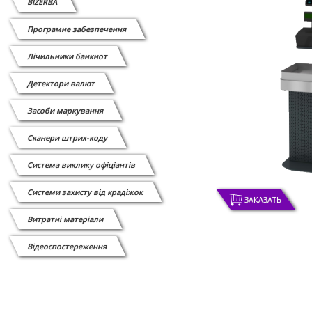
BIZERBA
Програмне забезпечення
Лічильники банкнот
Детектори валют
Засоби маркування
Сканери штрих-коду
Cистема виклику офіціантів
Системи захисту від крадіжок
ЗАКАЗАТЬ
Витратні матеріали
Відеоспостереження