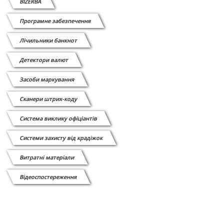
BIZERBA
Програмне забезпечення
Лічильники банкнот
Детектори валют
Засоби маркування
Сканери штрих-коду
Cистема виклику офіціантів
Системи захисту від крадіжок
Витратні матеріали
Відеоспостереження