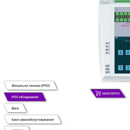
Фіскальна техніка (РРО)
ЗАМОВИТИ
POS обладнання
Ваги
Каси самообслуговування