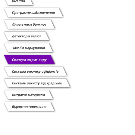
BIZERBA
Програмне забезпечення
Лічильники банкнот
Детектори валют
Засоби маркування
Сканери штрих-коду
Cистема виклику офіціантів
Системи захисту від крадіжок
Витратні матеріали
Відеоспостереження