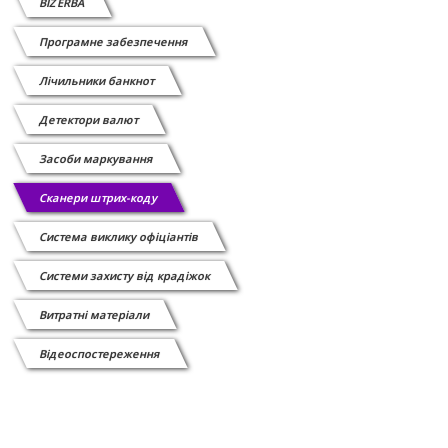
BIZERBA
Програмне забезпечення
Лічильники банкнот
Детектори валют
Засоби маркування
Сканери штрих-коду
Cистема виклику офіціантів
Системи захисту від крадіжок
Витратні матеріали
Відеоспостереження